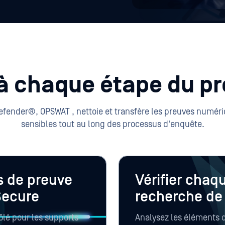
à chaque étape du p
efender®, OPSWAT , nettoie et transfère les preuves numéri
sensibles tout au long des processus d'enquête.
s de preuve
Vérifier chaqu
Secure
recherche d
ôlé pour les supports
Analysez les éléments 