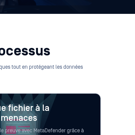
rocessus
ques tout en protégeant les données
e fichier à la
e menaces
de preuve avec MetaDefender grâce à