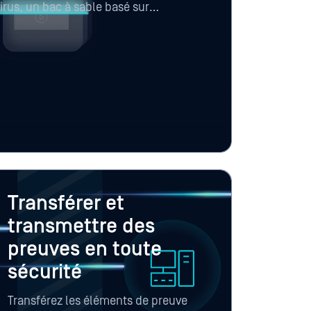
irus, un bac à sable basé sur
se comportementale, une détection
e-based vulnerability assessment, une
es fichiers et l'AI Content Inspector
générées par l'IA, les preuves visuelles
ments frauduleux avant qu'ils
onnements d'enquête.
Transférer et
transmettre des
preuves en toute
sécurité
Transférez les éléments de preuve