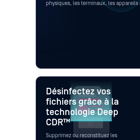
physiques, les terminaux, les appareils 
terrain, les ordinateurs portables et les 
l'aide de MetaDefender , MetaDefender 
MetaDefender Managed File Transfer.
Désinfectez vos
fichiers grâce à la
technologie Deep
CDR™
Supprimez ou reconstituez les