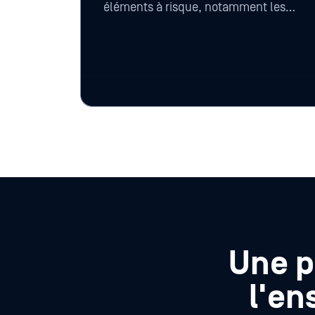
éléments à risque, notamment les
macros, les scripts et les objets
intégrés, à l'aide de la technologie
Deep CDR™, afin de produire des
fichiers de preuves propres et
exploitables lorsque la politique le
permet.
Une p
l'en