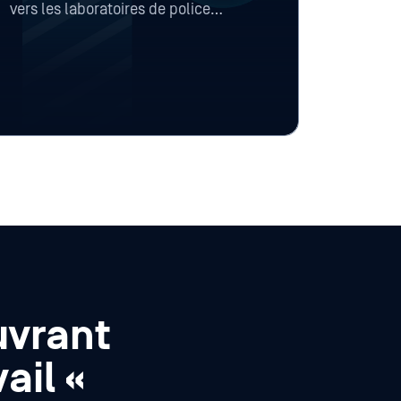
vers les laboratoires de police
scientifique, les systèmes de gestion
des dossiers, les parquets, les
organismes partenaires et les
référentiels isolés du réseau (air-
gapped), en bénéficiant de
fonctionnalités de chiffrement, de
workflows de validation et de journaux
d’audit, grâce àManaged File Transfer
MetaDefender Managed File Transfer.
uvrant
ail «