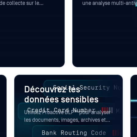
de collecte sur le
une analyse multi-antiv
transferts de fichiers à
l'émulation, une analy
, MetaDefender et
alimentée par l'IA, fil
inspection approfondie d
pour repérer les images 
manipulées et les docu
n'atteignent les envir
Découvrez les
données sensibles
Utilisez Proactive DLP™ pour analyser
les documents, images, archives et
vidéos à la recherche de numéros de
carte bancaire, de numéros d'identité