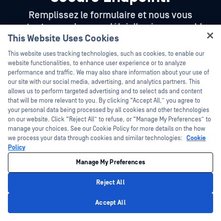
Remplissez le formulaire et nous vous
contacterons dans un délai d'un jour ouvrable.
This Website Uses Cookies
Hey there!
This website uses tracking technologies, such as cookies, to enable our
I'm Ozzy, your OPSWAT virtual assistant.
website functionalities, to enhance user experience or to analyze
How can I help you secure what's critical
performance and traffic. We may also share information about your use of
today?
our site with our social media, advertising, and analytics partners. This
allows us to perform targeted advertising and to select ads and content
that will be more relevant to you. By clicking “Accept All,” you agree to
your personal data being processed by all cookies and other technologies
on our website. Click “Reject All” to refuse, or “Manage My Preferences” to
manage your choices. See our Cookie Policy for more details on the how
we process your data through cookies and similar technologies:
Cookie
Policy
Manage My Preferences
Reject All
Privacy Policy
Accept All