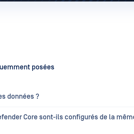
réquemment posées
s données ?
e manière que l'antivirus que