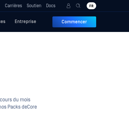
g
Carrières
Soutien
Docs
FR
ces
Entreprise
Commencer
 cours du mois
 nos Packs deCore