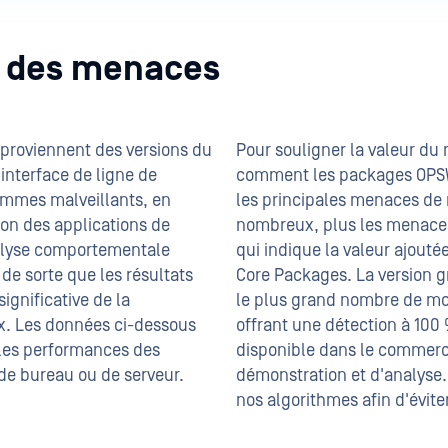
n des menaces
 proviennent des versions du
Pour souligner la valeur du
interface de ligne de
comment les packages OPSW
mmes malveillants, en
les principales menaces de n
non des applications de
nombreux, plus les menaces
alyse comportementale
qui indique la valeur ajou
de sorte que les résultats
Core Packages. La version g
ignificative de la
le plus grand nombre de mo
x. Les données ci-dessous
offrant une détection à 100
 les performances des
disponible dans le commerce,
de bureau ou de serveur.
démonstration et d'analyse.
nos algorithmes afin d'éviter