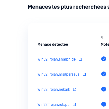
Menaces les plus recherchées s
4
Menace détectée
Mote
Win32.Trojan.sharphide
Win32.Trojan.msilperseus
Win32.Trojan.nekark
Win32.Trojan.retapu