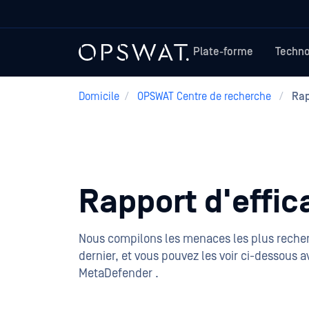
Plate-forme
Techno
Domicile
/
OPSWAT Centre de recherche
/
Rap
Rapport d'effic
Nous compilons les menaces les plus reche
dernier, et vous pouvez les voir ci-dessous 
MetaDefender .