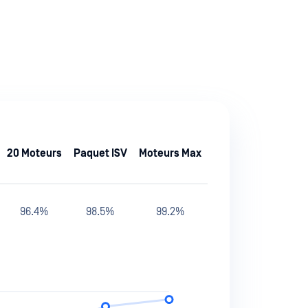
20 Moteurs
Paquet ISV
Moteurs Max
96.4%
98.5%
99.2%