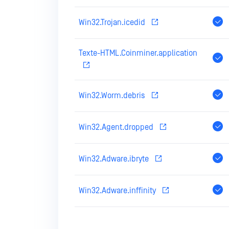
Win32.Trojan.icedid
Texte-HTML.Coinminer.application
Win32.Worm.debris
Win32.Agent.dropped
Win32.Adware.ibryte
Win32.Adware.inffinity