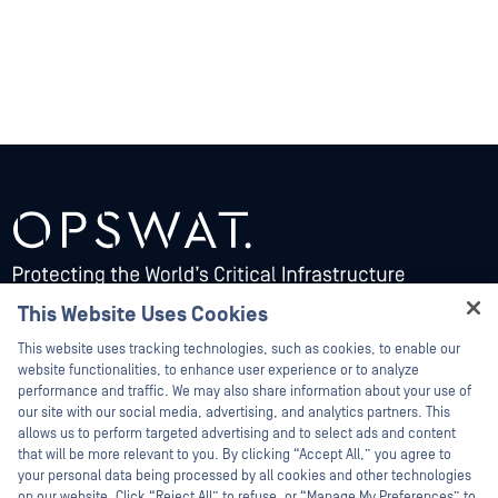
This Website Uses Cookies
Hey there!
This website uses tracking technologies, such as cookies, to enable our
I'm Ozzy, your OPSWAT virtual assistant.
website functionalities, to enhance user experience or to analyze
How can I help you secure what's critical
performance and traffic. We may also share information about your use of
Plate-forme
Technologie
today?
our site with our social media, advertising, and analytics partners. This
allows us to perform targeted advertising and to select ads and content
Sécurité des fichiers
IA prédictive Alin
that will be more relevant to you. By clicking “Accept All,” you agree to
Storage Security
Inspecteur de contenu IA
your personal data being processed by all cookies and other technologies
on our website. Click “Reject All” to refuse, or “Manage My Preferences” to