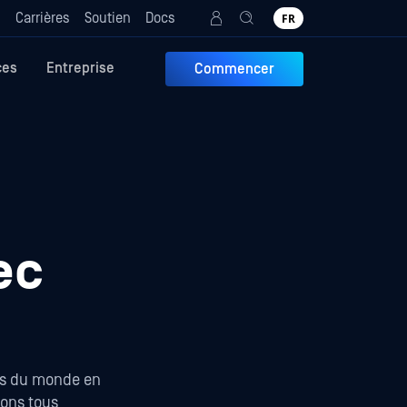
g
Carrières
Soutien
Docs
FR
ces
Entreprise
Commencer
ec
ues du monde en
sons tous