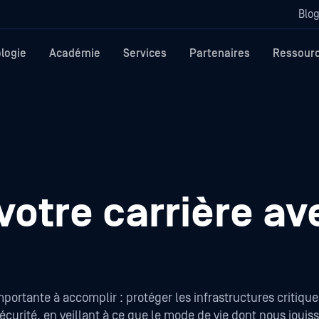
Blo
logie
Académie
Services
Partenaires
Ressour
votre carrière av
portante à accomplir : protéger les infrastructures critiq
curité, en veillant à ce que le mode de vie dont nous jouis