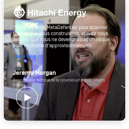
"Nous utilisons MetaDefender pour scanner
tout ce que nous construisons, afin de nous
assurer que nous ne devenons pas un risque
pour la chaîne d'approvisionnement.
Lire le blog
Jeremy Morgan
Responsable mondial de la cybersécurité chez Hitachi
Energy