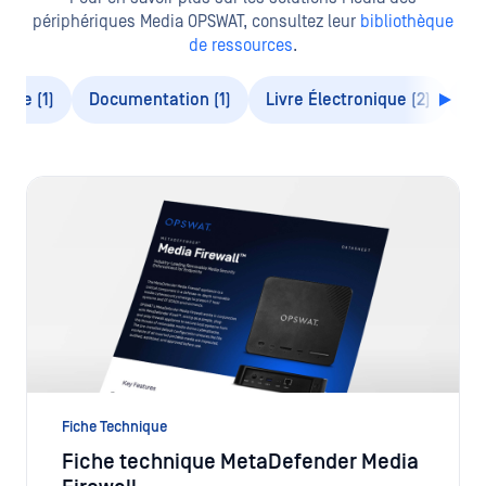
périphériques Media OPSWAT, consultez leur
bibliothèque
de ressources
.
que (1)
Documentation (1)
Livre Électronique (2)
Gu
Fiche Technique
Fiche technique MetaDefender Media