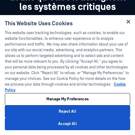
les systèmes critiques
Remplissez le formulaire et nous vous
This Website Uses Cookies
contacterons dans un délai d'un jour ouvrable.
Hey there!
This website uses tracking technologies, such as cookies, to enable our
I'm Ozzy, your OPSWAT virtual assistant.
website functionalities, to enhance user experience or to analyze
How can I help you secure what's critical
performance and traffic. We may also share information about your use of
today?
our site with our social media, advertising, and analytics partners. This
allows us to perform targeted advertising and to select ads and content
that will be more relevant to you. By clicking “Accept All,” you agree to
your personal data being processed by all cookies and other technologies
on our website. Click “Reject All” to refuse, or “Manage My Preferences” to
manage your choices. See our Cookie Policy for more details on the how
we process your data through cookies and similar technologies:
Cookie
Policy
Manage My Preferences
Reject All
Privacy Policy
Accept All