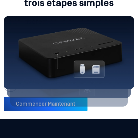
trois étapes simples
Insérer
MetaDefender Media Firewall cinq des types de
supports amovibles les plus courants : USB .0 Type-C
et Type-A, SD, MicroSD et Compact Flash.
Analyser
Accès
Commencer Maintenant