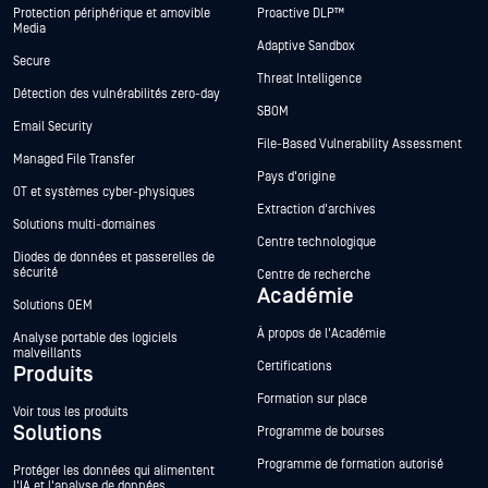
Protection périphérique et amovible
Proactive DLP™
Media
Adaptive Sandbox
Secure
Threat Intelligence
Détection des vulnérabilités zero-day
SBOM
Email Security
File-Based Vulnerability Assessment
Managed File Transfer
Pays d'origine
OT et systèmes cyber-physiques
Extraction d'archives
Solutions multi-domaines
Centre technologique
Diodes de données et passerelles de
sécurité
Centre de recherche
Académie
Solutions OEM
À propos de l'Académie
Analyse portable des logiciels
malveillants
Certifications
Produits
Formation sur place
Voir tous les produits
Solutions
Programme de bourses
Programme de formation autorisé
Protéger les données qui alimentent
l'IA et l'analyse de données