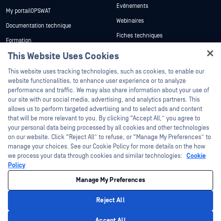
Evénements
My portailOPSWAT
Webinaires
Documentation technique
Fiches techniques
Formation
Livres blancs
This Website Uses Cookies
Programme de gestion des
vulnérabilités
Outils gratuits
Hey there!
Partenaires
This website uses tracking technologies, such as cookies, to enable our
I'm Ozzy, your OPSWAT virtual assistant.
website functionalities, to enhance user experience or to analyze
Certification
How can I help you secure what's critical
performance and traffic. We may also share information about your use of
today?
our site with our social media, advertising, and analytics partners. This
Partenaires technologiques
allows us to perform targeted advertising and to select ads and content
that will be more relevant to you. By clicking “Accept All,” you agree to
Programme des partenaires de
distribution
your personal data being processed by all cookies and other technologies
on our website. Click “Reject All” to refuse, or “Manage My Preferences” to
manage your choices. See our Cookie Policy for more details on the how
©2026 OPSWAT . Tous droits réservés. OPSWAT, MetaDefender, Metascan,
we process your data through cookies and similar technologies:
Cookie
MetaAccess, le OPSWAT , Trust no File. Trust No Device., OPSWAT , Protecting the
World's Critical Infrastructure, Deep CDR™ Technology, InQuest, le logo InQuest, DFI,
Policy
RetroHunt, Deep File Inspection et Join the Hunt sont des marques commerciales
OPSWAT . Les marques commerciales tierces appartiennent à leurs propriétaires
Manage My Preferences
respectifs.
Politique de confidentialité
Politique de confidentialité
Gérer les
préférences en matière de cookies
Vos choix en matière de protection de la
Reject All
vie privée en Californie
Privacy Policy
Accept All