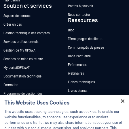
Fabrication
Soutien et services
Postes à pourvoir
Nous contacter
Support de contact
Ressources
Créer un cas
Blog
Gestion technique des comptes
Témoignages de clients
Services professionnels
Communiqués de presse
Gestion de My OPSWAT
Dans l'actualité
Services de mise en œuvre
Evénements
My portailOPSWAT
Webinaires
Documentation technique
Fiches techniques
Formation
Livres blancs
Programme de gestion des
vulnérabilités
Outils gratuits
This Website Uses Cookies
Partenaires
Hey there!
This website uses tracking technologies, such as cookies, to enable our
Certification
I'm Ozzy, your OPSWAT virtual assistant.
website functionalities, to enhance user experience or to analyze
Partenaires technologiques
How can I help you secure what's critical
performance and traffic. We may also share information about your use of
today?
our site with our social media, advertising, and analytics partners. This