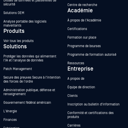
Diodes de données et passerelles de
sécurité
Centre de recherche
Académie
Solutions OEM
À propos de l'Académie
Analyse portable des logiciels
malveillants
Certifications
Produits
Formation sur place
Voir tous les produits
Solutions
Programme de bourses
Programme de formation autorisé
Protéger les données qui alimentent
l'IA et l'analyse de données
Ressources
Entreprise
Patch Management
Secure des preuves Secure à l'intention
A propos de
des forces de l'ordre
Équipe de direction
Administration publique, défense et
renseignement
Clients
Gouvernement fédéral américain
Inscription au bulletin d'information
L'énergie
Conformité et certifications des
produits
Finances
Carrières