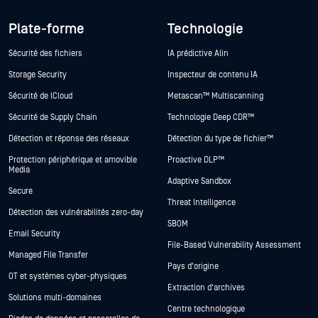
Plate-forme
Technologie
Sécurité des fichiers
IA prédictive Alin
Storage Security
Inspecteur de contenu IA
Sécurité de lCloud
Metascan™ Multiscanning
Sécurité de Supply Chain
Technologie Deep CDR™
Détection et réponse des réseaux
Détection du type de fichier™
Protection périphérique et amovible
Proactive DLP™
Media
Adaptive Sandbox
Secure
Threat Intelligence
Détection des vulnérabilités zero-day
SBOM
Email Security
File-Based Vulnerability Assessment
Managed File Transfer
Pays d'origine
OT et systèmes cyber-physiques
Extraction d'archives
Solutions multi-domaines
Centre technologique