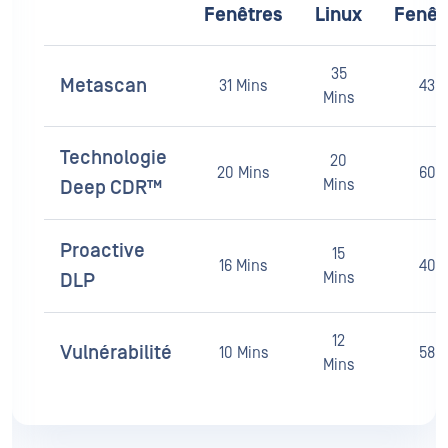
res
Linux
Fenêtres
Fenêtres
Linux
Linux
Fenêt
35
Metascan
31 Mins
43%
79%
16 ms
20 ms
Mins
Technologie
20
20 Mins
60
Mins
Deep CDR™
81%
18 ms
22 ms
Proactive
15
16 Mins
40
Mins
DLP
12
Vulnérabilité
10 Mins
58%
Mins
81%
18 ms
23 ms