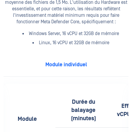
moyenne des fichiers de 1,5 Mo. L'utilisation du Hardware est
essentielle, et pour cette raison, les résultats reflètent
l'investissement matériel minimum requis pour faire
fonctionner Meta Defender Core, spécifiquement :
Windows Server, 16 vCPU et 32GB de mémoire
Linux, 16 vCPU et 32GB de mémoire
Module individuel
Millisecondes
Durée du
cacité des
Effi
Traitement /
balayage
utilisation)
vCPU (
Objet
(minutes)
Module