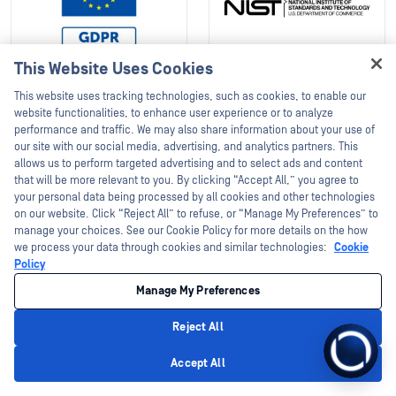
This Website Uses Cookies
This website uses tracking technologies, such as cookies, to enable our
website functionalities, to enhance user experience or to analyze
performance and traffic. We may also share information about your use of
En Savoir Plus
our site with our social media, advertising, and analytics partners. This
allows us to perform targeted advertising and to select ads and content
that will be more relevant to you. By clicking “Accept All,” you agree to
your personal data being processed by all cookies and other technologies
on our website. Click “Reject All” to refuse, or “Manage My Preferences” to
Ressources
manage your choices. See our Cookie Policy for more details on the how
we process your data through cookies and similar technologies:
Cookie
recommandées
Policy
Manage My Preferences
)
Article De Blog (1)
Fiche Technique (1)
Documentat
Reject All
Accept All