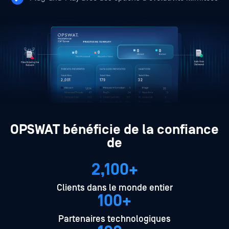
131,435
2,345
134,785
5
2,001
344
1,578
2
1,834
1,251
47
47
23
263
263
263
436
436
65
65
OPSWAT bénéficie de la confiance
de
2,100+
Clients dans le monde entier
100+
Partenaires technologiques