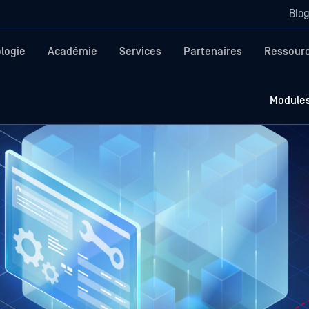
Blo
logie
Académie
Services
Partenaires
Ressour
Module