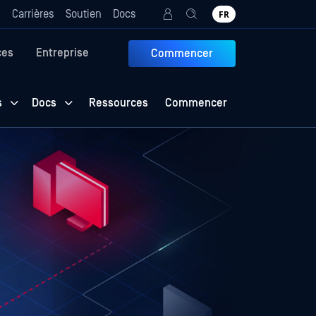
g
Carrières
Soutien
Docs
FR
ces
Entreprise
Commencer
s
Docs
Ressources
Commencer