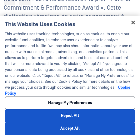
Commitment & Performance Award ». Cette
distinction témoigne de notre engagement à
This Website Uses Cookies
collaborer étroitement avec OPSWAT à apporter
Hey there!
une réelle valeur ajoutée à nos clients. Nous
This website uses tracking technologies, such as cookies, to enable our
I'm Ozzy, your OPSWAT virtual assistant.
website functionalities, to enhance user experience or to analyze
sommes fiers de contribuer au renforcement
How can I help you secure what's critical
performance and traffic. We may also share information about your use of
OPSWATla présence OPSWATet nous nous
today?
our site with our social media, advertising, and analytics partners. This
allows us to perform targeted advertising and to select ads and content
réjouissons de poursuivre ce partenariat
that will be more relevant to you. By clicking “Accept All,” you agree to
fructueux.
your personal data being processed by all cookies and other technologies
on our website. Click “Reject All” to refuse, or “Manage My Preferences” to
manage your choices. See our Cookie Policy for more details on the how
Eliza Mihăilescu
we process your data through cookies and similar technologies:
Cookie
Responsable de la division Secteur public chez Orange
Policy
Manage My Preferences
Reject All
Privacy Policy
Accept All