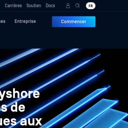
g
Carrières
Soutien
Docs
FR
ces
Entreprise
Commencer
ayshore
és de
ues aux