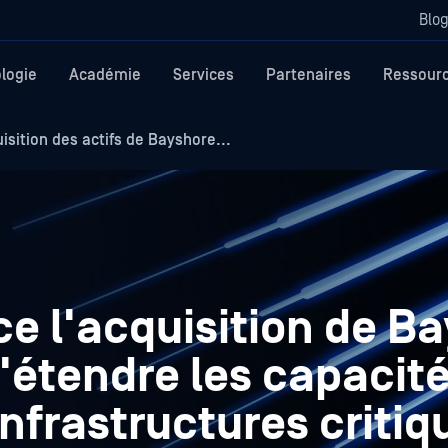
Blo
logie
Académie
Services
Partenaires
Ressour
sition des actifs de Bayshore...
 l'acquisition de B
'étendre les capacit
infrastructures critiq