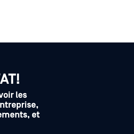
AT!
oir les
entreprise,
nements, et